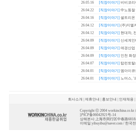
26.05.16
[직장이야기]
비비코리아,
26.04.22
[직장이야기]
中노동절·
26.04.16
[직장이야기]
셀트리온 
26.04.12
[직장이야기]
(주)지엘
26.04.12
[직장이야기]
현대차, 
26.04.09
[직장이야기]
신세계인터내
26.04.09
[직장이야기]
애경산업 
26.04.09
[직장이야기]
인천 화장품
26.04.07
[직장이야기]
탑런토탈솔루
26.04.01
[직장이야기]
엠아이큐브
26.04.01
[직장이야기]
노머스, '
회사소개
|
제휴안내
|
홍보안내
|
인재채용
|
Copyright ⓒ 2004 workinchina.co.kr Al
沪ICP备06042921号-14
상해본사:上海市闵行区中春路6818弄 10号 
이메일:
yibuyibu@naver.com
/ 한국전용