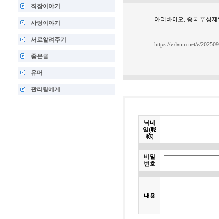
직장이야기
아리바이오, 중국 푸싱제
사랑이야기
서로알려주기
https://v.daum.net/v/2025
좋은글
유머
관리팀에게
닉네
임(昵
称)
비밀
번호
내용