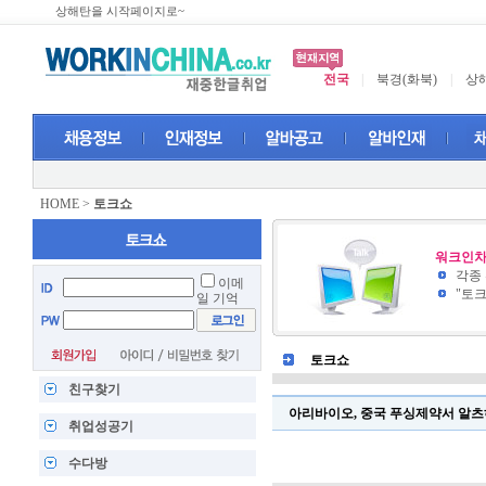
상해탄을 시작페이지로~
전국
|
북경(화북)
|
상해
HOME
>
토크쇼
워크인차
각종
이메
"토
일 기억
토크쇼
친구찾기
아리바이오, 중국 푸싱제약서 알츠
취업성공기
수다방