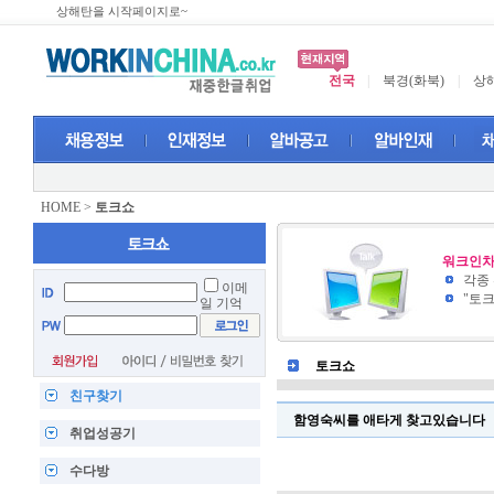
상해탄을 시작페이지로~
전국
|
북경(화북)
|
상해
HOME
>
토크쇼
워크인차
각종
이메
"토
일 기억
토크쇼
친구찾기
함영숙씨를 애타게 찾고있습니다
취업성공기
수다방