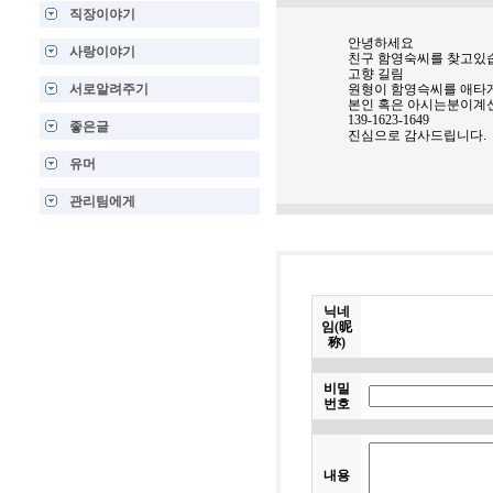
직장이야기
안녕하세요
사랑이야기
친구 함영숙씨를 찾고있
고향 길림
서로알려주기
원형이 함영슥씨를 애타
본인 혹은 아시는분이계
139-1623-1649
좋은글
진심으로 감사드립니다.
유머
관리팀에게
닉네
임(昵
称)
비밀
번호
내용