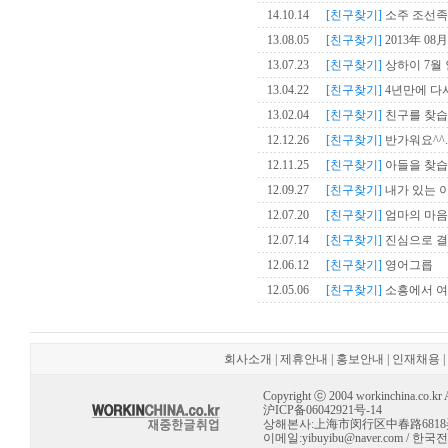
14.10.14
[친구찾기]
소주 조선족
13.08.05
[친구찾기]
2013年 0
13.07.23
[친구찾기]
상하이 7월
13.04.22
[친구찾기]
4년만에 다시
13.02.04
[친구찾기]
친구를 찾습
12.12.26
[친구찾기]
반가워요^^..
12.11.25
[친구찾기]
아들을 찾습
12.09.27
[친구찾기]
내가 있는 이 
12.07.20
[친구찾기]
엄마의 마음
12.07.14
[친구찾기]
진심으로 결
12.06.12
[친구찾기]
영어그릅
12.05.06
[친구찾기]
소흥에서 여
회사소개
|
제휴안내
|
홍보안내
|
인재채용
|
Copyright ⓒ 2004 workinchina.co.kr Al
沪ICP备06042921号-14
상해본사:上海市闵行区中春路6818弄 10号 
이메일:
yibuyibu@naver.com
/ 한국전용