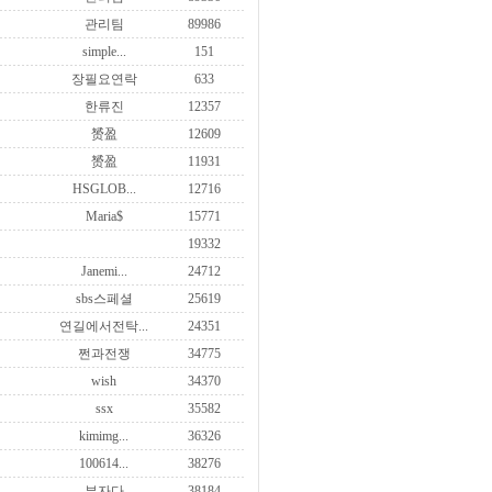
관리팀
89986
simple...
151
장필요연락
633
한류진
12357
赟盈
12609
赟盈
11931
HSGLOB...
12716
Maria$
15771
19332
Janemi...
24712
sbs스페셜
25619
연길에서전탁...
24351
쩐과전쟁
34775
wish
34370
ssx
35582
kimimg...
36326
100614...
38276
부자다
38184