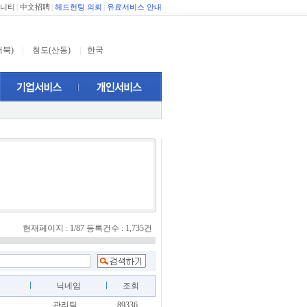
니티
|
中文招聘
|
헤드헌팅 의뢰
|
유료서비스 안내
서북)
|
청도(산동)
|
한국
현재페이지 : 1/87 등록건수 : 1,735건
닉네임
조회
관리팀
89336