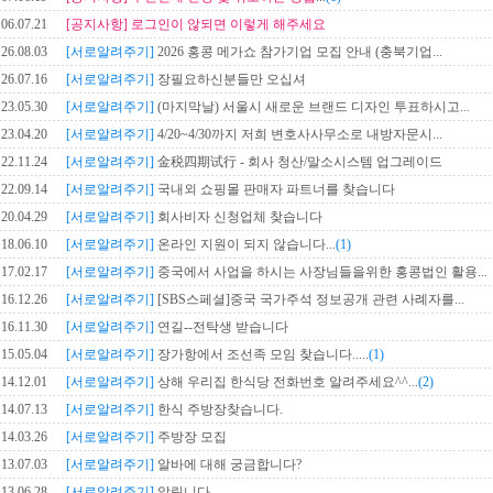
06.07.21
[공지사항]
로그인이 않되면 이렇게 해주세요
26.08.03
[서로알려주기]
2026 홍콩 메가쇼 참가기업 모집 안내 (충북기업...
26.07.16
[서로알려주기]
장필요하신분들만 오십셔
23.05.30
[서로알려주기]
(마지막날) 서울시 새로운 브랜드 디자인 투표하시고...
23.04.20
[서로알려주기]
4/20~4/30까지 저희 변호사사무소로 내방자문시...
22.11.24
[서로알려주기]
金税四期试行 - 회사 청산/말소시스템 업그레이드
22.09.14
[서로알려주기]
국내외 쇼핑몰 판매자 파트너를 찾습니다
20.04.29
[서로알려주기]
회사비자 신청업체 찾습니다
18.06.10
[서로알려주기]
온라인 지원이 되지 않습니다...
(1)
17.02.17
[서로알려주기]
중국에서 사업을 하시는 사장님들을위한 홍콩법인 활용...
16.12.26
[서로알려주기]
[SBS스페셜]중국 국가주석 정보공개 관련 사례자를...
16.11.30
[서로알려주기]
연길--전탁생 받습니다
15.05.04
[서로알려주기]
장가항에서 조선족 모임 찾습니다.....
(1)
14.12.01
[서로알려주기]
상해 우리집 한식당 전화번호 알려주세요^^...
(2)
14.07.13
[서로알려주기]
한식 주방장찾습니다.
14.03.26
[서로알려주기]
주방장 모집
13.07.03
[서로알려주기]
알바에 대해 궁금합니다?
13.06.28
[서로알려주기]
알립니다