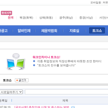
모바일용
|
커뮤
전국
|
북경(화북)
|
상해(화동)
|
광주(화남)
|
중경(서남)
|
서안(
워크인차이나 토크쇼!
각종 취업정보와 직장선후배의 따뜻한 조언 한마디
"토크쇼의 진수를 보여줍니다"
토크쇼
등록일
제목
07.06.19
[공지사항]
추천인재 신청 및 취소하는 방법
...
(1)