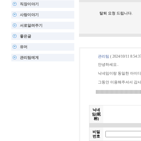
직장이야기
탈퇴 요청 드립니다.
사랑이야기
서로알려주기
좋은글
유머
관리팀
( 2024/10/11 8:54:37
관리팀에게
안녕하세요..
닉네임이랑 동일한 아이
그동안 이용해주셔서 감사
닉네
임(昵
称)
비밀
번호