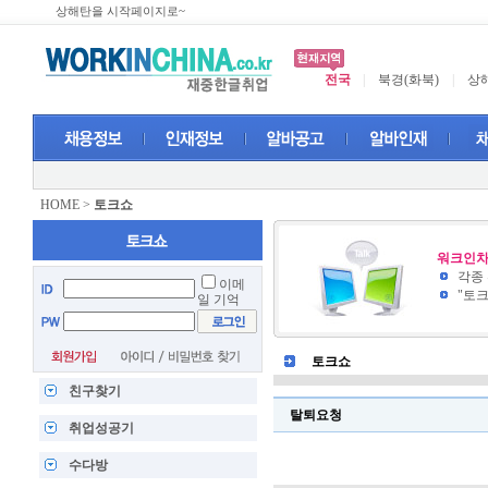
상해탄을 시작페이지로~
전국
|
북경(화북)
|
상해
HOME
>
토크쇼
워크인차
각종
이메
"토
일 기억
토크쇼
친구찾기
탈퇴요청
취업성공기
수다방