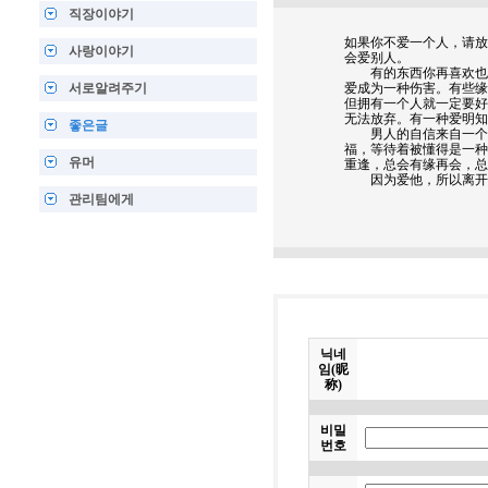
직장이야기
如果你不爱一个人，请放
사랑이야기
会爱别人。
有的东西你再喜欢也不
서로알려주기
爱成为一种伤害。有些缘
但拥有一个人就一定要好
无法放弃。有一种爱明知
좋은글
男人的自信来自一个女
福，等待着被懂得是一种
유머
重逢，总会有缘再会，总
因为爱他，所以离开他
관리팀에게
닉네
임(昵
称)
비밀
번호