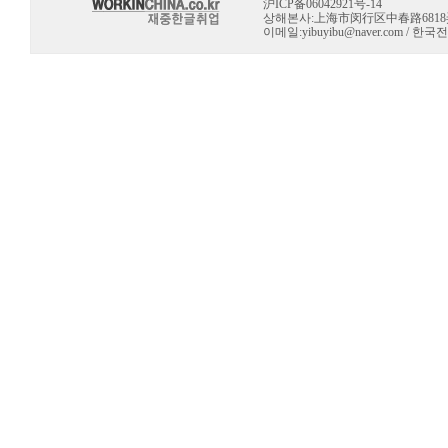
沪ICP备06042921号-14
상해본사:上海市闵行区中春路6818弄 10号 
이메일:
yibuyibu@naver.com
/ 한국전용