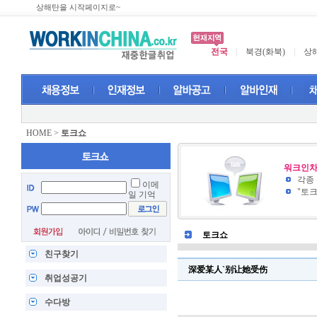
상해탄을 시작페이지로~
전국
|
북경(화북)
|
상해
HOME
>
토크쇼
워크인차
각종
이메
"토
일 기억
토크쇼
친구찾기
深爱某人`别让她受伤
취업성공기
수다방