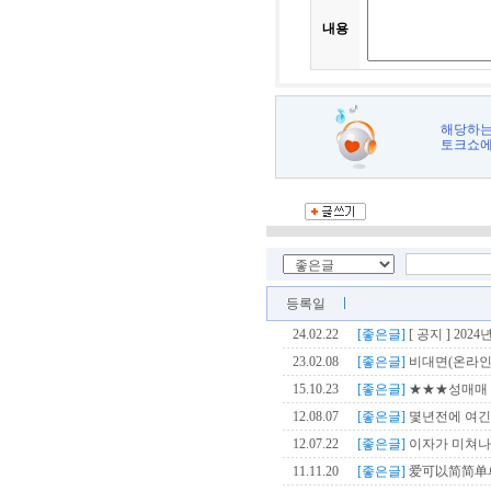
내용
해당하는
토크쇼에
등록일
24.02.22
[좋은글]
[ 공지 ] 202
23.02.08
[좋은글]
비대면(온라인) 
15.10.23
[좋은글]
★★★성매매 
12.08.07
[좋은글]
몇년전에 여긴 좋
12.07.22
[좋은글]
이자가 미쳐나
11.11.20
[좋은글]
爱可以简简单单