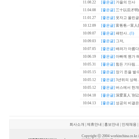
11.08.22
[좋은글]
가을의 인사
11.04.08
[좋은글]
三十以后才明白.
11.01.27
[좋은글]
웃자고 올린글..
10.12.09
[좋은글]
富爸爸-<富人
10.09.07
[좋은글]
패턴사...
(1)
10.09.03
[좋은글]
그저,
10.07.05
[좋은글]
배려가 아름다운
10.06.19
[좋은글]
아빠께 뭔가 해드
10.05.31
[좋은글]
힘든 기다림....
10.05.15
[좋은글]
장기 돈을 벌수있
10.05.12
[좋은글]
3년뒤의 상해....
10.05.12
[좋은글]
버스에서 한개만 
10.04.18
[좋은글]
深爱某人`别
10.04.13
[좋은글]
성공의 비결은...
회사소개
|
제휴안내
|
홍보안내
|
인재채용
|
Copyright ⓒ 2004 workinchina.co.kr Al